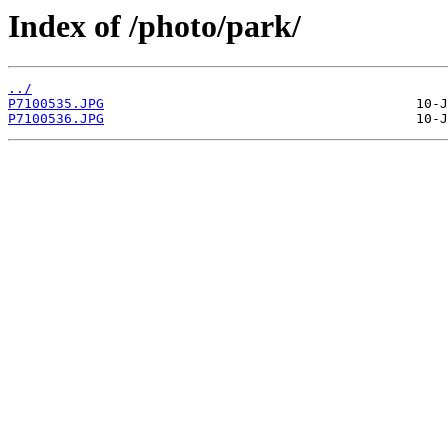
Index of /photo/park/
../
P7100535.JPG
P7100536.JPG