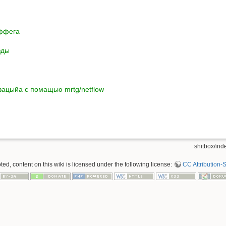
аффега
зды
изацыйа с помащью mrtg/netflow
shitbox/inde
d, content on this wiki is licensed under the following license:
CC Attribution-S