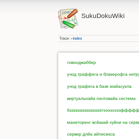
SukuDokuWiki
Trace:
index
•
говноджаббер
учод траффега и блакерофга нитру
учод трафега в базе майасукла
виртуальнайа пачтовайа сестема
бззззззззззззззззэтээээээээфффф
манеторенг всйакай хуйни на серв
сервир длйа айписекса