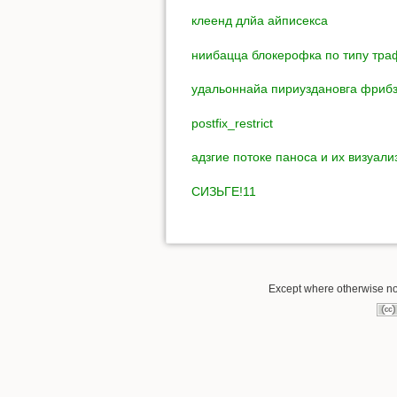
клеенд длйа айписекса
ниибацца блокерофка по типу тр
удальоннайа пириуздановга фриб
postfix_restrict
адзгие потоке паноса и их визуал
СИЗЬГЕ!11
Except where otherwise note