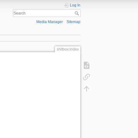
Log In
Media Manager
Sitemap
shitbox:index