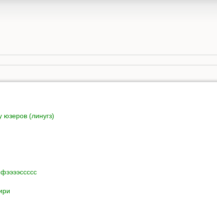
 юзеров (линугз)
ффээээссссс
ири