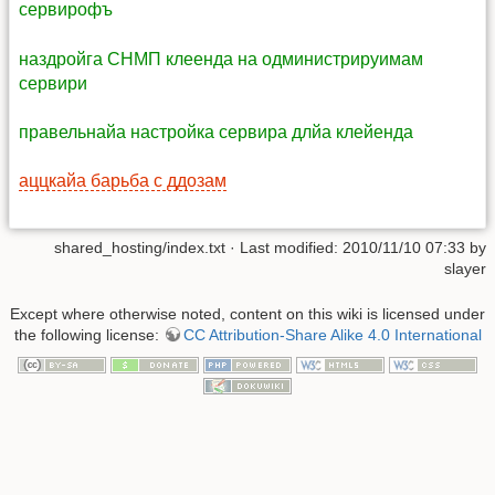
сервирофъ
наздройга СНМП клеенда на одминистрируимам
сервири
правельнайа настройка сервира длйа клейенда
аццкайа барьба с ддозам
shared_hosting/index.txt
· Last modified: 2010/11/10 07:33 by
slayer
Except where otherwise noted, content on this wiki is licensed under
the following license:
CC Attribution-Share Alike 4.0 International