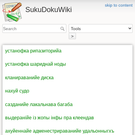
skip to content
SukuDokuWiki
>
устанофка рипазиторийа
устанофка шариднай ноды
кланираванийе диска
нахуй судо
сазданийе лакальнава багаба
выдеранійе із жопы інфы пра клеендав
ахуйеннайе адменестрираванийе удальонныгхъ